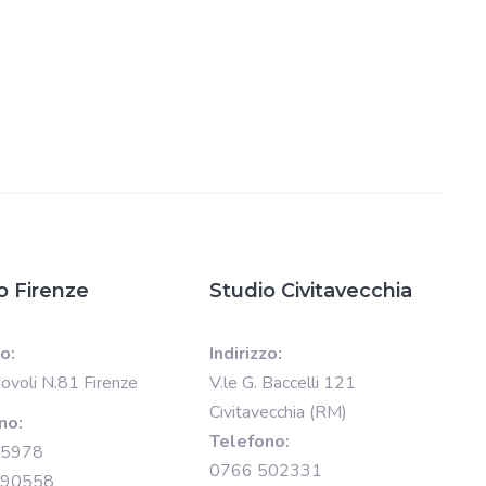
o Firenze
Studio Civitavecchia
zo:
Indirizzo:
Novoli N.81 Firenze
V.le G. Baccelli 121
Civitavecchia (RM)
no:
Telefono:
15978
0766 502331
890558