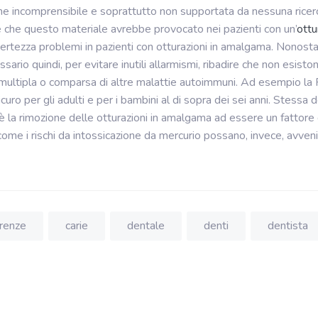
e incomprensibile e soprattutto non supportata da nessuna ricerca 
e che questo materiale avrebbe provocato nei pazienti con un’
ottu
n certezza problemi in pazienti con otturazioni in amalgama. Nonost
sario quindi, per evitare inutili allarmismi, ribadire che non esisto
multipla o comparsa di altre malattie autoimmuni. Ad esempio la 
curo per gli adulti e per i bambini al di sopra dei sei anni. Stessa 
è la rimozione delle otturazioni in amalgama ad essere un fattore di
 come i rischi da intossicazione da mercurio possano, invece, av
irenze
carie
dentale
denti
dentista