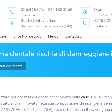
055.415978 - 3441890558
Orari
Contattaci
Lun - Ven:
Studio Civitavecchia
0766.502
Baccelli 121, Civitavecchia (RM)
Contattaci
ione
Il nostro metodo
News
Contattaci
a dentale rischia di danneggiare i
sun commento
lizzato per ricostruire il dente danneggiato dalla
carie
. Poi, sul mer
tato anche rinnovato nella sua composizione chimica, viene sempre 
6c07b44c31e299} delle otturazioni in Italia vengono realiz