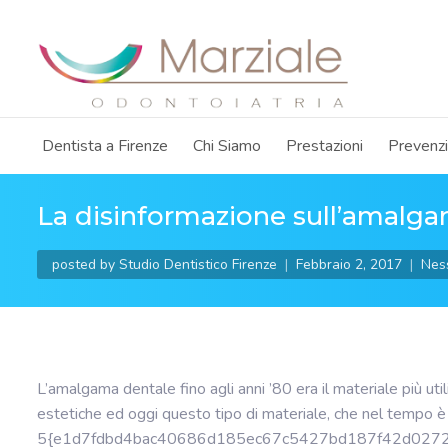
Dentista a Firenze
Chi Siamo
Prestazioni
Prevenz
La disinformazione sull’amalgam
posted by
Studio Dentistico Firenze
Febbraio 2, 2017
Nes
L’amalgama dentale fino agli anni ’80 era il materiale più uti
estetiche ed oggi questo tipo di materiale, che nel tempo è s
5{e1d7fdbd4bac40686d185ec67c5427bd187f42d02727467789